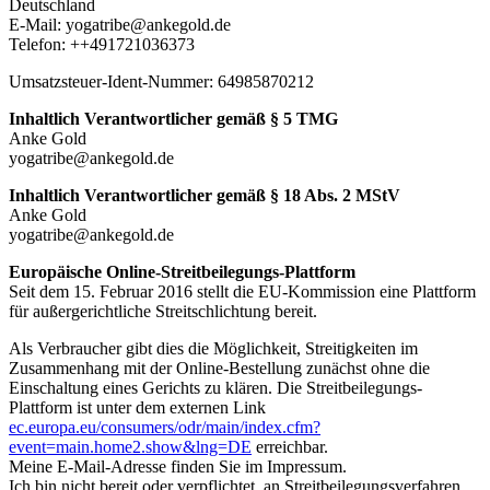
Deutschland
E-Mail: yogatribe@ankegold.de
Telefon: ++491721036373
Umsatzsteuer-Ident-Nummer: 64985870212
Inhaltlich Verantwortlicher gemäß § 5 TMG
Anke Gold
yogatribe@ankegold.de
Inhaltlich Verantwortlicher gemäß § 18 Abs. 2 MStV
Anke Gold
yogatribe@ankegold.de
Europäische Online-Streitbeilegungs-Plattform
Seit dem 15. Februar 2016 stellt die EU-Kommission eine Plattform
für außergerichtliche Streitschlichtung bereit.
Als Verbraucher gibt dies die Möglichkeit, Streitigkeiten im
Zusammenhang mit der Online-Bestellung zunächst ohne die
Einschaltung eines Gerichts zu klären. Die Streitbeilegungs-
Plattform ist unter dem externen Link
ec.europa.eu/consumers/odr/main/index.cfm?
event=main.home2.show&lng=DE
erreichbar.
Meine E-Mail-Adresse finden Sie im Impressum.
Ich bin nicht bereit oder verpflichtet, an Streitbeilegungsverfahren